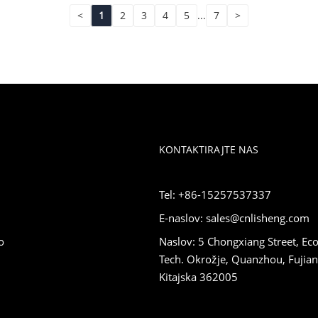
<
1
2
3
4
5
...
7
>
KONTAKTIRAJTE NAS
Tel: +86-15257537337
E-naslov: sales@cnlisheng.com
o
Naslov: 5 Chongxiang Street, Eco
Tech. Okrožje, Quanzhou, Fujian
Kitajska 362005