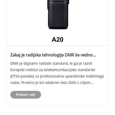
Zakaj je radijska tehnologija DMR še vedno
nenadomestljiva?
DMR je digitalni radijski standard, ki ga je razvil
Evropski inštitut za telekomunikacijske standarde
(ETSI) posebej za profesionalne uporabnike mobilnega
radia. Prvotno je bil odobren leta 2005 s ciljem
izpolnjevanja zahtev komercialnih in industrijskih
Preberi več
uporabnikov.