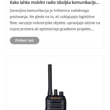
Kako lahko mobilni radio izboljša komunikacijsko
učinkovitost v panogah?
Zanesljiva komunikacija je hrbtenica sodobnega
poslovanja. Ne glede na to, ali usklajujejo logistične
flote, varujejo industrijske objekte, upravljajo odzive na
nujne primere ali optimizirajo gradbene projekte,
organizacije potrebujejo takojšnje, stabilne in varne
Preberi več
komunikacijske sisteme. Mobilni rad......