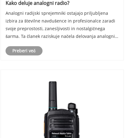
Kako deluje analogni radio?
Analogni radijski sprejemniki ostajajo priljubljena
izbira za številne navdušence in profesionalce zaradi
svoje preprostosti, zanesljivosti in nostalgičnega
šarma. Ta članek raziskuje načela delovanja analognih
radijskih sprejemnikov, njihove ključne komponente,
Preberi več
praktične uporabe in nasvete za izbir......