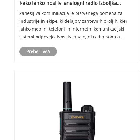
Kako lahko nosljivi analogni radio izboljša
komunikacijsko učinkovitost v zahtevnih okoljih?
Zanesljiva komunikacija je bistvenega pomena za
industrije in ekipe, ki delajo v zahtevnih okoljih, kjer
lahko mobilni telefoni in internetni komunikacijski
sistemi odpovejo. Nosljivi analogni radio ponuja
praktično rešitev, saj ponuja takojšnjo glasovno
Preberi več
komunikacijo, močno stabilnost signala, priro......