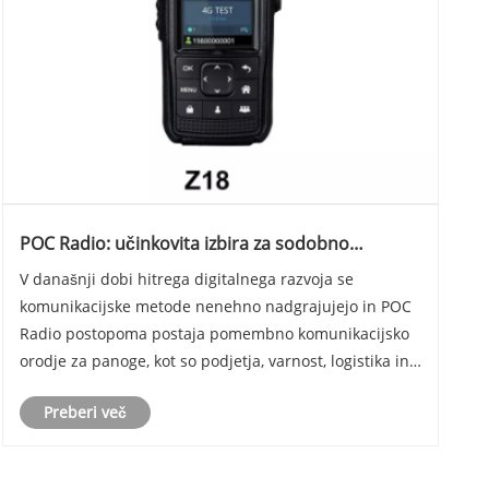
POC Radio: učinkovita izbira za sodobno
komunikacijo
V današnji dobi hitrega digitalnega razvoja se
komunikacijske metode nenehno nadgrajujejo in POC
Radio postopoma postaja pomembno komunikacijsko
orodje za panoge, kot so podjetja, varnost, logistika in
upravljanje nepremičnin. V primerjavi s
Preberi več
tradicionalnimi interkom napravami, POC Radio ne
prebija l......