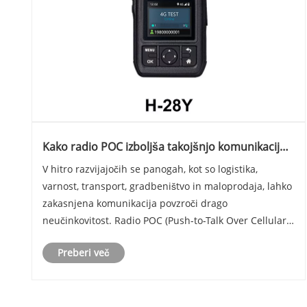
Kako radio POC izboljša takojšnjo komunikacijo
za sodobna podjetja?
V hitro razvijajočih se panogah, kot so logistika,
varnost, transport, gradbeništvo in maloprodaja, lahko
zakasnjena komunikacija povzroči drago
neučinkovitost. Radio POC (Push-to-Talk Over Cellular
radio) rešuje ta problem tako, da omogoča državno in
Preberi več
celo globalno takojšnjo glasovno komunikacijo br......