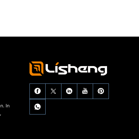
n. In
,