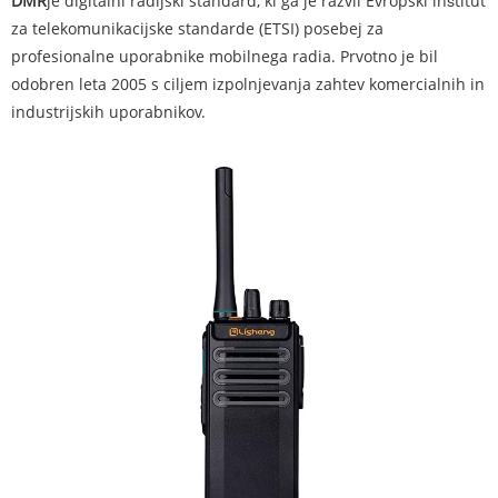
DMR
je digitalni radijski standard, ki ga je razvil Evropski inštitut
za telekomunikacijske standarde (ETSI) posebej za
profesionalne uporabnike mobilnega radia. Prvotno je bil
odobren leta 2005 s ciljem izpolnjevanja zahtev komercialnih in
industrijskih uporabnikov.