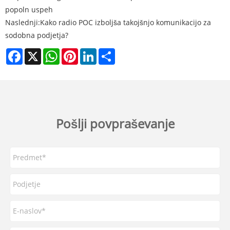
popoln uspeh
Naslednji:
Kako radio POC izboljša takojšnjo komunikacijo za
sodobna podjetja?
Facebook
X
WhatsApp
Pinterest
LinkedIn
Share
Pošlji povpraševanje