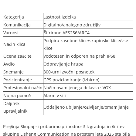
Kategorija
Lastnost izdelka
Komunikacija
Digitalno/analogno združljiv
Varnost
Šifrirano AES256/ARC4
Podpira zasebne klice/skupinske klice/vse
Način klica
klice
Ocena zaščite
Vodotesen in odporen na prah IP68
Avdio
Odpravljanje hrupa
Snemanje
300-urni zvočni posnetek
Pozicioniranje
GPS pozicioniranje (izbirno)
Profesionalni način
Način osamljenega delavca · VOX
Nujna pomoč
Alarm v sili
Daljinski
Oddaljeno ubijanje/oživljanje/omamljanje
upravljalnik
Prejšnja:
Skupaj si priborimo prihodnost! Izgradnja in širitev
skupine Lisheng Communication na prostem leta 2025 sta bila