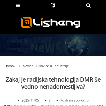
Domov
>
Novice
>
Novice Iz Industrije
Zakaj je radijska tehnologija DMR še
vedno nenadomestljiva?
●
2025-11-05
●
8
●
Pusti mi sporočilo