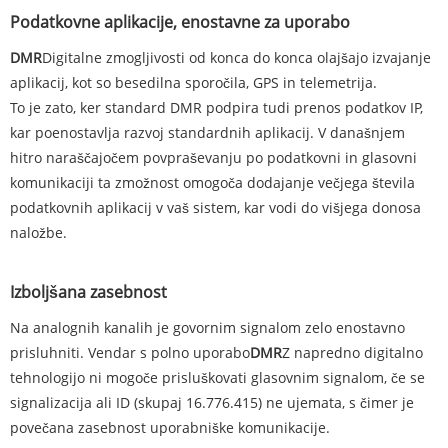
Podatkovne aplikacije, enostavne za uporabo
DMR
Digitalne zmogljivosti od konca do konca olajšajo izvajanje
aplikacij, kot so besedilna sporočila, GPS in telemetrija.
To je zato, ker standard DMR podpira tudi prenos podatkov IP,
kar poenostavlja razvoj standardnih aplikacij. V današnjem
hitro naraščajočem povpraševanju po podatkovni in glasovni
komunikaciji ta zmožnost omogoča dodajanje večjega števila
podatkovnih aplikacij v vaš sistem, kar vodi do višjega donosa
naložbe.
Izboljšana zasebnost
Na analognih kanalih je govornim signalom zelo enostavno
prisluhniti. Vendar s polno uporabo
DMR
Z napredno digitalno
tehnologijo ni mogoče prisluškovati glasovnim signalom, če se
signalizacija ali ID (skupaj 16.776.415) ne ujemata, s čimer je
povečana zasebnost uporabniške komunikacije.