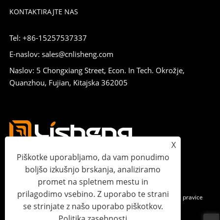
KONTAKTIRAJTE NAS
Tel: +86-15257537337
E-naslov: sales@cnlisheng.com
Naslov: 5 Chongxiang Street, Econ. In Tech. Okrožje,
Quanzhou, Fujian, Kitajska 362005
X
Piškotke uporabljamo, da vam ponudimo
boljšo izkušnjo brskanja, analiziramo
promet na spletnem mestu in
prilagodimo vsebino. Z uporabo te strani
Avtorske pravice © 2023 Lisheng Communications Co., Ltd. Vse pravice
se strinjate z našo uporabo piškotkov.
pridržane.
Politika zasebnosti