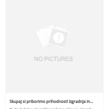
Skupaj si priborimo prihodnost! Izgradnja in
širitev skupine Lisheng Communication na