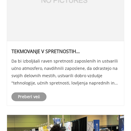
TEKMOVANJE V SPRETNOSTIH
LishengCommunications 2024
Da bi izboljšali raven spretnosti zaposlenih in ustvarili
učno atmosfero, navdihnili zaposlene, da odrastejo na
svojih delovnih mestih, ustvarili dobro vzdušje
"tehnologije, učnih spretnosti, lovljenja naprednih in
super naprednih" ter močne komunikacije, ki poteka v
Preberi več
April z "notranjimi popravljalni......