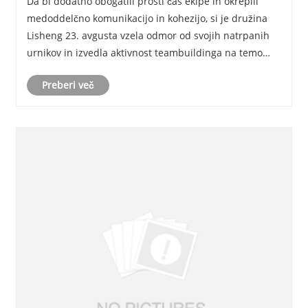
Da bi dodatno obogatili prosti čas ekipe in okrepili
prostem leta 2025 sta bila popoln uspeh
medoddelčno komunikacijo in kohezijo, si je družina
Lisheng 23. avgusta vzela odmor od svojih natrpanih
urnikov in izvedla aktivnost teambuildinga na temo
"Skupaj delamo, prebijamo se skozi samoizboljšave;
Preberi več
združujemo moči, skupaj zmagujemo v priho......