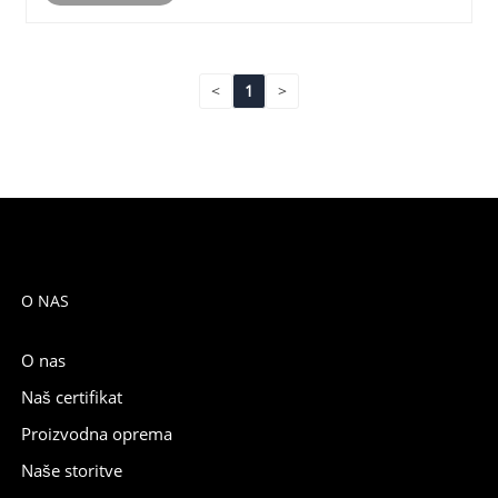
<
1
>
O NAS
O nas
Naš certifikat
Proizvodna oprema
Naše storitve