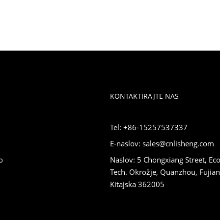
KONTAKTIRAJTE NAS
Tel: +86-15257537337
E-naslov: sales@cnlisheng.com
o
Naslov: 5 Chongxiang Street, Eco
Tech. Okrožje, Quanzhou, Fujian
Kitajska 362005