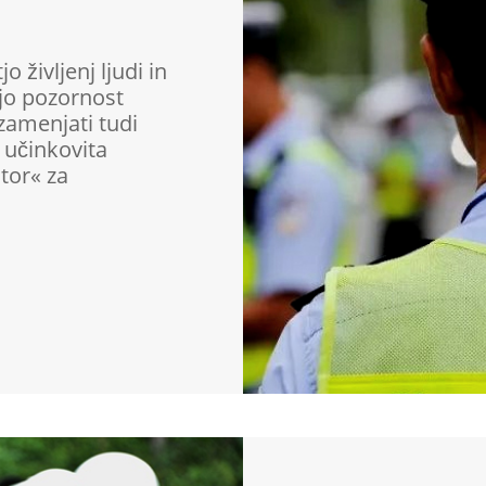
 življenj ljudi in
ajo pozornost
 zamenjati tudi
 učinkovita
tor« za