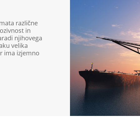
imata različne
lozivnost in
aradi njihovega
aku velika
kar ima izjemno