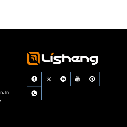
n. In
,