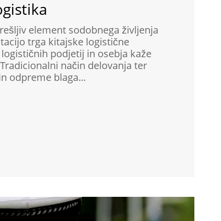
ogistika
ešljiv element sodobnega življenja
tacijo trga kitajske logistične
 logističnih podjetij in osebja kaže
. Tradicionalni način delovanja ter
in odpreme blaga...