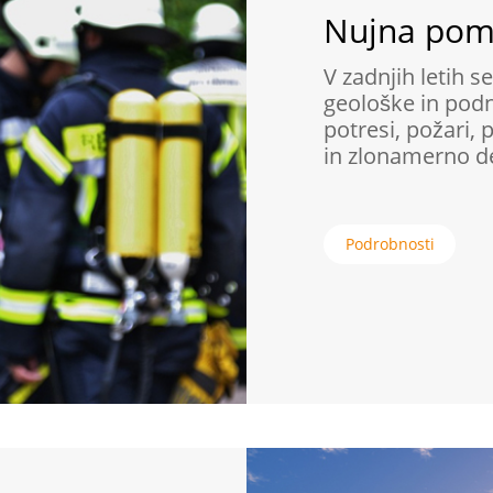
Nujna po
V zadnjih letih s
geološke in podn
potresi, požari, 
in zlonamerno de
Podrobnosti