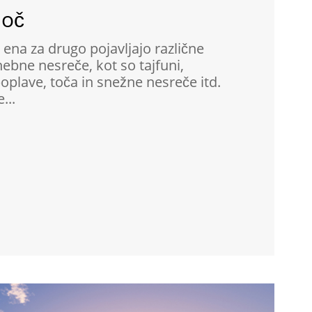
moč
e ena za drugo pojavljajo različne
ebne nesreče, kot so tajfuni,
poplave, toča in snežne nesreče itd.
...