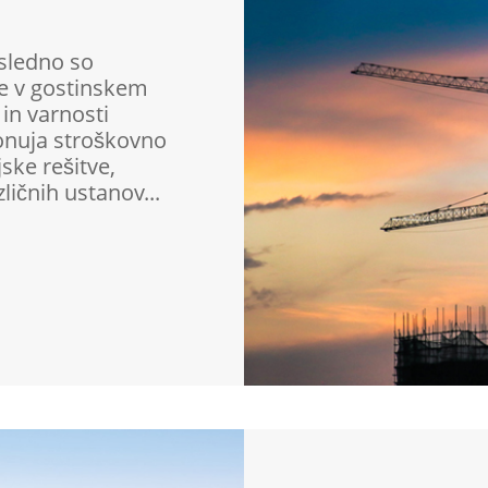
sledno so
e v gostinskem
 in varnosti
onuja stroškovno
ske rešitve,
ičnih ustanov...