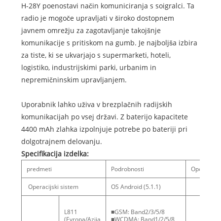
H-28Y poenostavi način komuniciranja s soigralci. Ta
radio je mogoče upravljati v široko dostopnem
javnem omrežju za zagotavljanje takojšnje
komunikacije s pritiskom na gumb. Je najboljša izbira
za tiste, ki se ukvarjajo s supermarketi, hoteli,
logistiko, industrijskimi parki, urbanim in
nepremičninskim upravljanjem.
Uporabnik lahko uživa v brezplačnih radijskih
komunikacijah po vsej državi. Z baterijo kapacitete
4400 mAh zlahka izpolnjuje potrebe po bateriji pri
dolgotrajnem delovanju.
Specifikacija izdelka:
predmeti
Podrobnosti
Opomba
Operacijski sistem
OS Android (5.1.1)
L811
■GSM: Band2/3/5/8
(Evropa/Azija
■WCDMA: Band1/2/5/8