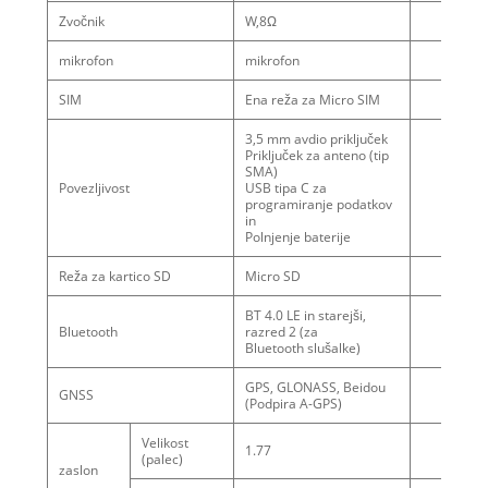
Zvočnik
W,8Ω
mikrofon
mikrofon
SIM
Ena reža za Micro SIM
3,5 mm avdio priključek
Priključek za anteno (tip
SMA)
Povezljivost
USB tipa C za
programiranje podatkov
in
Polnjenje baterije
Reža za kartico SD
Micro SD
BT 4.0 LE in starejši,
Bluetooth
razred 2 (za
Bluetooth slušalke)
GPS, GLONASS, Beidou
GNSS
(Podpira A-GPS)
Velikost
1.77
(palec)
zaslon