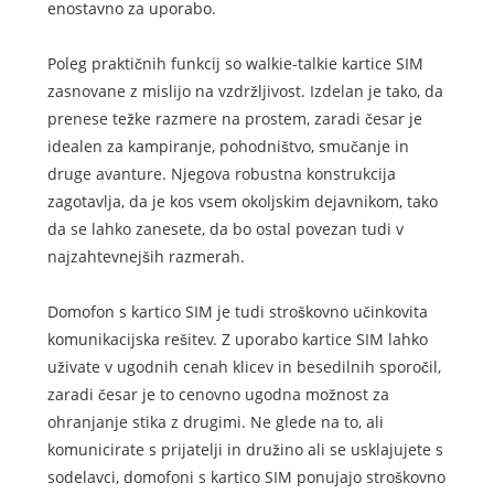
enostavno za uporabo.
Poleg praktičnih funkcij so walkie-talkie kartice SIM
zasnovane z mislijo na vzdržljivost. Izdelan je tako, da
prenese težke razmere na prostem, zaradi česar je
idealen za kampiranje, pohodništvo, smučanje in
druge avanture. Njegova robustna konstrukcija
zagotavlja, da je kos vsem okoljskim dejavnikom, tako
da se lahko zanesete, da bo ostal povezan tudi v
najzahtevnejših razmerah.
Domofon s kartico SIM je tudi stroškovno učinkovita
komunikacijska rešitev. Z uporabo kartice SIM lahko
uživate v ugodnih cenah klicev in besedilnih sporočil,
zaradi česar je to cenovno ugodna možnost za
ohranjanje stika z drugimi. Ne glede na to, ali
komunicirate s prijatelji in družino ali se usklajujete s
sodelavci, domofoni s kartico SIM ponujajo stroškovno