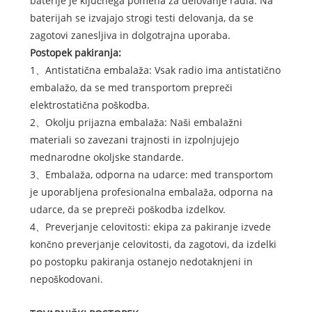
baterije je ključnega pomena za delovanje radia. Na
baterijah se izvajajo strogi testi delovanja, da se
zagotovi zanesljiva in dolgotrajna uporaba.
Postopek pakiranja:
1、Antistatična embalaža: Vsak radio ima antistatično
embalažo, da se med transportom prepreči
elektrostatična poškodba.
2、Okolju prijazna embalaža: Naši embalažni
materiali so zavezani trajnosti in izpolnjujejo
mednarodne okoljske standarde.
3、Embalaža, odporna na udarce: med transportom
je uporabljena profesionalna embalaža, odporna na
udarce, da se prepreči poškodba izdelkov.
4、Preverjanje celovitosti: ekipa za pakiranje izvede
končno preverjanje celovitosti, da zagotovi, da izdelki
po postopku pakiranja ostanejo nedotaknjeni in
nepoškodovani.