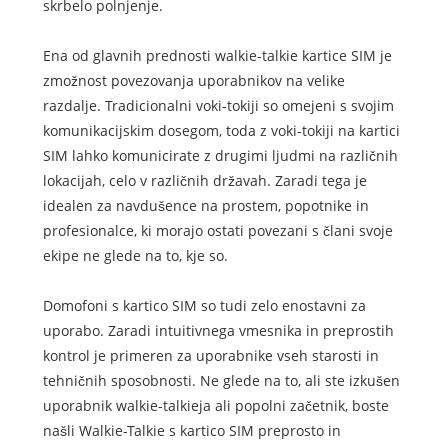
skrbelo polnjenje.
Ena od glavnih prednosti walkie-talkie kartice SIM je
zmožnost povezovanja uporabnikov na velike
razdalje. Tradicionalni voki-tokiji so omejeni s svojim
komunikacijskim dosegom, toda z voki-tokiji na kartici
SIM lahko komunicirate z drugimi ljudmi na različnih
lokacijah, celo v različnih državah. Zaradi tega je
idealen za navdušence na prostem, popotnike in
profesionalce, ki morajo ostati povezani s člani svoje
ekipe ne glede na to, kje so.
Domofoni s kartico SIM so tudi zelo enostavni za
uporabo. Zaradi intuitivnega vmesnika in preprostih
kontrol je primeren za uporabnike vseh starosti in
tehničnih sposobnosti. Ne glede na to, ali ste izkušen
uporabnik walkie-talkieja ali popolni začetnik, boste
našli Walkie-Talkie s kartico SIM preprosto in