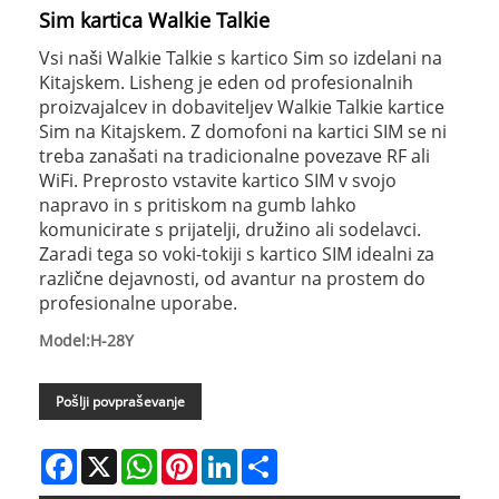
Sim kartica Walkie Talkie
Vsi naši Walkie Talkie s kartico Sim so izdelani na
Kitajskem. Lisheng je eden od profesionalnih
proizvajalcev in dobaviteljev Walkie Talkie kartice
Sim na Kitajskem. Z domofoni na kartici SIM se ni
treba zanašati na tradicionalne povezave RF ali
WiFi. Preprosto vstavite kartico SIM v svojo
napravo in s pritiskom na gumb lahko
komunicirate s prijatelji, družino ali sodelavci.
Zaradi tega so voki-tokiji s kartico SIM idealni za
različne dejavnosti, od avantur na prostem do
profesionalne uporabe.
Model:H-28Y
Pošlji povpraševanje
Facebook
X
WhatsApp
Pinterest
LinkedIn
Share