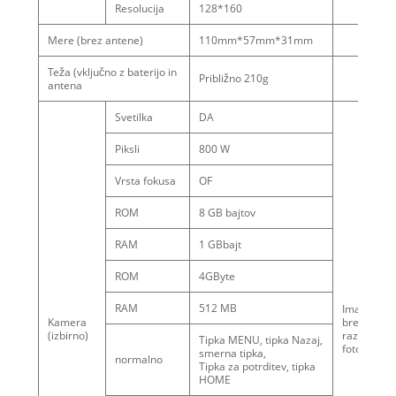
Resolucija
128*160
Mere (brez antene)
110mm*57mm*31mm
Teža (vključno z baterijo in
Približno 210g
antena
Svetilka
DA
Piksli
800 W
Vrsta fokusa
OF
ROM
8 GB bajtov
RAM
1 GBbajt
ROM
4GByte
RAM
512 MB
Imamo tud
Kamera
brez
(izbirno)
različico
Tipka MENU, tipka Nazaj,
fotoaparat
smerna tipka,
normalno
Tipka za potrditev, tipka
HOME