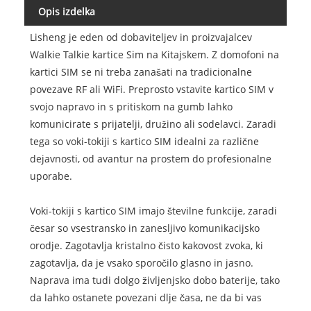
Opis izdelka
Lisheng je eden od dobaviteljev in proizvajalcev
Walkie Talkie kartice Sim na Kitajskem. Z domofoni na
kartici SIM se ni treba zanašati na tradicionalne
povezave RF ali WiFi. Preprosto vstavite kartico SIM v
svojo napravo in s pritiskom na gumb lahko
komunicirate s prijatelji, družino ali sodelavci. Zaradi
tega so voki-tokiji s kartico SIM idealni za različne
dejavnosti, od avantur na prostem do profesionalne
uporabe.
Voki-tokiji s kartico SIM imajo številne funkcije, zaradi
česar so vsestransko in zanesljivo komunikacijsko
orodje. Zagotavlja kristalno čisto kakovost zvoka, ki
zagotavlja, da je vsako sporočilo glasno in jasno.
Naprava ima tudi dolgo življenjsko dobo baterije, tako
da lahko ostanete povezani dlje časa, ne da bi vas