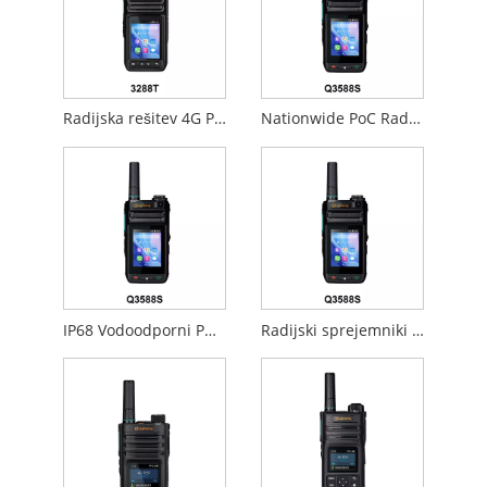
Radijska rešitev 4G POC
Nationwide PoC Radios
IP68 Vodoodporni POC radijski sprejemniki
Radijski sprejemniki za eksplozijo PoC