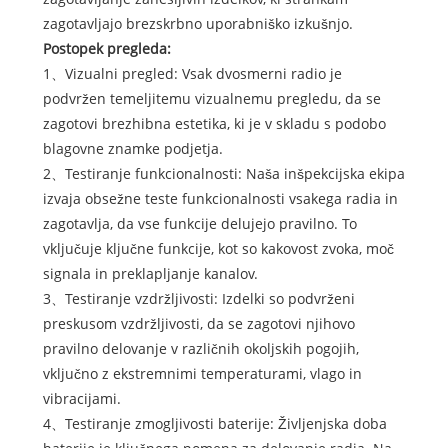
zagotavljajo brezskrbno uporabniško izkušnjo.
Postopek pregleda:
1、Vizualni pregled: Vsak dvosmerni radio je
podvržen temeljitemu vizualnemu pregledu, da se
zagotovi brezhibna estetika, ki je v skladu s podobo
blagovne znamke podjetja.
2、Testiranje funkcionalnosti: Naša inšpekcijska ekipa
izvaja obsežne teste funkcionalnosti vsakega radia in
zagotavlja, da vse funkcije delujejo pravilno. To
vključuje ključne funkcije, kot so kakovost zvoka, moč
signala in preklapljanje kanalov.
3、Testiranje vzdržljivosti: Izdelki so podvrženi
preskusom vzdržljivosti, da se zagotovi njihovo
pravilno delovanje v različnih okoljskih pogojih,
vključno z ekstremnimi temperaturami, vlago in
vibracijami.
4、Testiranje zmogljivosti baterije: Življenjska doba