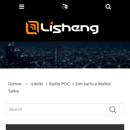
Domov
>
Izdelki
>
Radio POC
> Sim kartica Walkie
Talkie