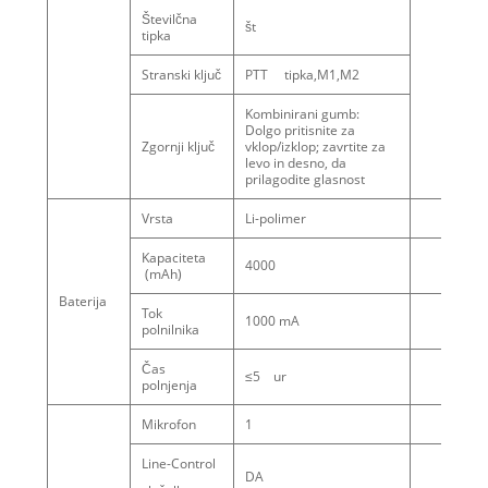
Številčna
št
tipka
Stranski ključ
PTT tipka,M1,M2
Kombinirani gumb:
Dolgo pritisnite za
Zgornji ključ
vklop/izklop; zavrtite za
levo in desno, da
prilagodite glasnost
Vrsta
Li-polimer
Kapaciteta
4000
(mAh)
Baterija
Tok
1000 mA
polnilnika
Čas
≤5 ur
polnjenja
Mikrofon
1
Line-Control
DA