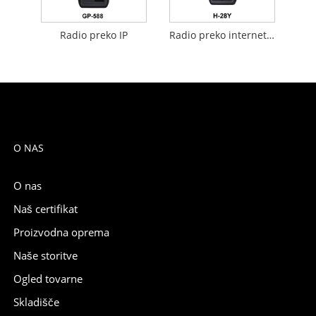
Radio preko IP
Radio preko internetnega protokola
O NAS
O nas
Naš certifikat
Proizvodna oprema
Naše storitve
Ogled tovarne
Skladišče