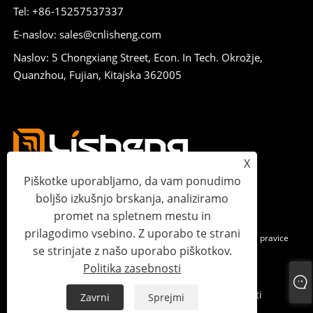
Tel: +86-15257537337
E-naslov: sales@cnlisheng.com
Naslov: 5 Chongxiang Street, Econ. In Tech. Okrožje,
Quanzhou, Fujian, Kitajska 362005
X
Piškotke uporabljamo, da vam ponudimo
boljšo izkušnjo brskanja, analiziramo
promet na spletnem mestu in
prilagodimo vsebino. Z uporabo te strani
Avtorske pravice © 2023 Lisheng Communications Co., Ltd. Vse pravice
se strinjate z našo uporabo piškotkov.
pridržane.
Politika zasebnosti
Links
Sitemap
RSS
XML
Politika zasebnosti
Zavrni
Sprejmi