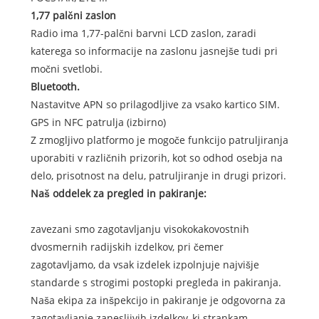
1,77 palčni zaslon
Radio ima 1,77-palčni barvni LCD zaslon, zaradi
katerega so informacije na zaslonu jasnejše tudi pri
močni svetlobi.
Bluetooth.
Nastavitve APN so prilagodljive za vsako kartico SIM.
GPS in NFC patrulja (izbirno)
Z zmogljivo platformo je mogoče funkcijo patruljiranja
uporabiti v različnih prizorih, kot so odhod osebja na
delo, prisotnost na delu, patruljiranje in drugi prizori.
Naš oddelek za pregled in pakiranje:
zavezani smo zagotavljanju visokokakovostnih
dvosmernih radijskih izdelkov, pri čemer
zagotavljamo, da vsak izdelek izpolnjuje najvišje
standarde s strogimi postopki pregleda in pakiranja.
Naša ekipa za inšpekcijo in pakiranje je odgovorna za
zagotavljanje zanesljivih izdelkov, ki strankam