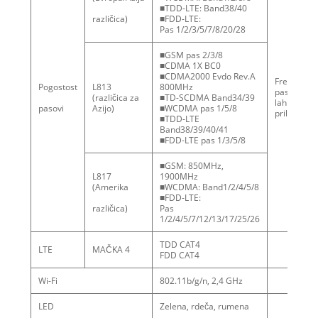
■TDD-LTE: Band38/40
različica)
■FDD-LTE:
Pas 1/2/3/5/7/8/20/28
■GSM pas 2/3/8
■CDMA 1X BC0
■CDMA2000 Evdo Rev.A
Frekvenčni
Pogostost
L813
800MHz
pasovi so
(različica za
■TD-SCDMA Band34/39
lahko
pasovi
Azijo)
■WCDMA pas 1/5/8
prilagojen
■TDD-LTE
Band38/39/40/41
■FDD-LTE pas 1/3/5/8
■GSM: 850MHz,
L817
1900MHz
(Amerika
■WCDMA: Band1/2/4/5/8
■FDD-LTE:
različica)
Pas
1/2/4/5/7/12/13/17/25/26
TDD CAT4
LTE
MAČKA 4
FDD CAT4
Wi-Fi
802.11b/g/n, 2,4 GHz
LED
Zelena, rdeča, rumena