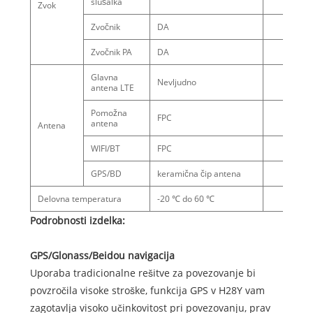
slušalka
Zvok
Zvočnik
DA
Zvočnik PA
DA
Glavna
Nevljudno
antena LTE
Pomožna
FPC
antena
Antena
WIFI/BT
FPC
GPS/BD
keramična čip antena
Delovna temperatura
-20 ℃ do 60 ℃
Podrobnosti izdelka:
GPS/Glonass/Beidou navigacija
Uporaba tradicionalne rešitve za povezovanje bi
povzročila visoke stroške, funkcija GPS v H28Y vam
zagotavlja visoko učinkovitost pri povezovanju, prav